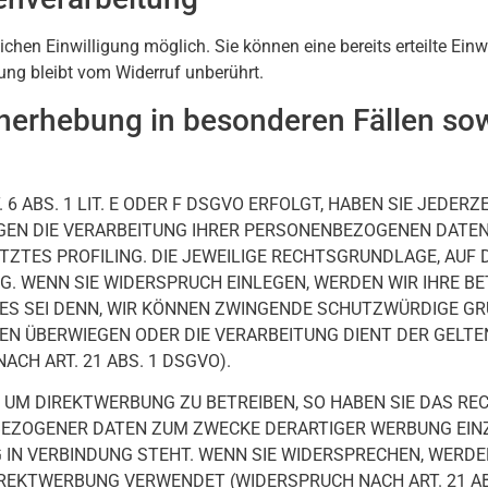
hen Einwilligung möglich. Sie können eine bereits erteilte Einwi
ung bleibt vom Widerruf unberührt.
nerhebung in besonderen Fällen so
 ABS. 1 LIT. E ODER F DSGVO ERFOLGT, HABEN SIE JEDERZ
GEGEN DIE VERARBEITUNG IHRER PERSONENBEZOGENEN DATE
ÜTZTES PROFILING. DIE JEWEILIGE RECHTSGRUNDLAGE, AUF
. WENN SIE WIDERSPRUCH EINLEGEN, WERDEN WIR IHRE B
ES SEI DENN, WIR KÖNNEN ZWINGENDE SCHUTZWÜRDIGE GR
EITEN ÜBERWIEGEN ODER DIE VERARBEITUNG DIENT DER GE
CH ART. 21 ABS. 1 DSGVO).
UM DIREKTWERBUNG ZU BETREIBEN, SO HABEN SIE DAS REC
EZOGENER DATEN ZUM ZWECKE DERARTIGER WERBUNG EINZU
G IN VERBINDUNG STEHT. WENN SIE WIDERSPRECHEN, WER
REKTWERBUNG VERWENDET (WIDERSPRUCH NACH ART. 21 ABS