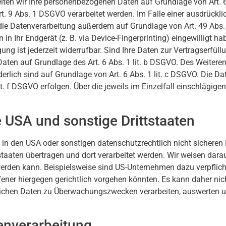
eiten wir Ihre personenbezogenen Daten auf Grundlage von Art. 6
t. 9 Abs. 1 DSGVO verarbeitet werden. Im Falle einer ausdrücklic
ie Datenverarbeitung außerdem auf Grundlage von Art. 49 Abs. 1
n Ihr Endgerät (z. B. via Device-Fingerprinting) eingewilligt ha
ung ist jederzeit widerrufbar. Sind Ihre Daten zur Vertragserfül
Daten auf Grundlage des Art. 6 Abs. 1 lit. b DSGVO. Des Weiteren 
rderlich sind auf Grundlage von Art. 6 Abs. 1 lit. c DSGVO. Die D
it. f DSGVO erfolgen. Über die jeweils im Einzelfall einschlägig
 USA und sonstige Drittstaaten
n den USA oder sonstigen datenschutzrechtlich nicht sicheren 
staaten übertragen und dort verarbeitet werden. Wir weisen dara
 werden kann. Beispielsweise sind US-Unternehmen dazu verpfli
fener hiergegen gerichtlich vorgehen könnten. Es kann daher ni
dlichen Daten zu Überwachungszwecken verarbeiten, auswerten u
tenverarbeitung